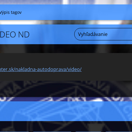
Výpis tagov
VIDEO ND
nter.sk/nakladna-autodoprava/video/