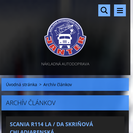
NÁKLADNÁ AUTODOPRAVA
Úvodná stránka
>
Archív článkov
ARCHÍV ČLÁNKOV
SCANIA R114 LA / DA SKRIŇOVÁ
CHLADIARENSKÁ