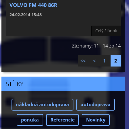
VOLVO FM 440 86R
24.02.2014 15:48
Celý článok
Záznamy: 11 - 14 zo 14
<<
<
1
2
ŠTÍTKY
nákladná autodoprava
autodoprava
ponuka
Referencie
Novinky