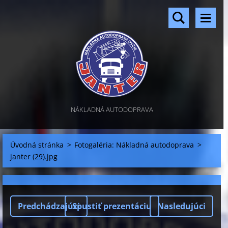
NÁKLADNÁ AUTODOPRAVA
Úvodná stránka
>
Fotogaléria: Nákladná autodoprava
>
janter (29).jpg
Predchádzajúci
Spustiť prezentáciu
Nasledujúci