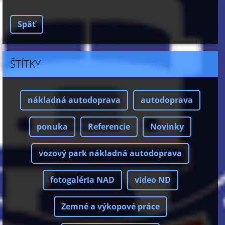
Späť
ŠTÍTKY
nákladná autodoprava
autodoprava
ponuka
Referencie
Novinky
vozový park nákladná autodoprava
fotogaléria NAD
video ND
Zemné a výkopové práce