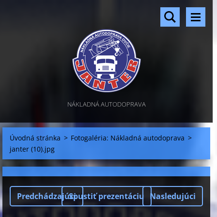
NÁKLADNÁ AUTODOPRAVA
Úvodná stránka
>
Fotogaléria: Nákladná autodoprava
>
janter (10).jpg
Predchádzajúci
Spustiť prezentáciu
Nasledujúci