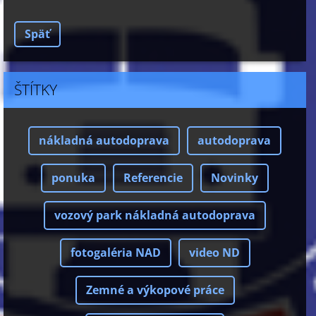
Späť
ŠTÍTKY
nákladná autodoprava
autodoprava
ponuka
Referencie
Novinky
vozový park nákladná autodoprava
fotogaléria NAD
video ND
Zemné a výkopové práce