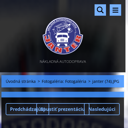
NÁKLADNÁ AUTODOPRAVA
Úvodná stránka
>
Fotogaléria: Fotogaléria
>
janter (74).JPG
Predchádzajúci
Spustiť prezentáciu
Nasledujúci