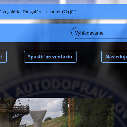
Fotogaléria: Fotogaléria
>
janter (72).JPG
ci
Spustiť prezentáciu
Nasleduj