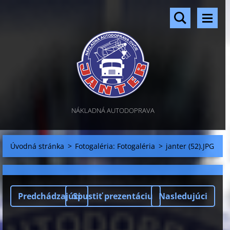
NÁKLADNÁ AUTODOPRAVA
Úvodná stránka
>
Fotogaléria: Fotogaléria
>
janter (52).JPG
Predchádzajúci
Spustiť prezentáciu
Nasledujúci