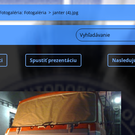
Fotogaléria: Fotogaléria
>
janter (4).jpg
ci
Spustiť prezentáciu
Nasleduj