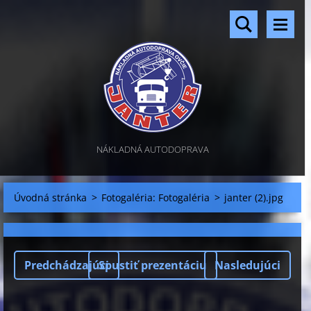
NÁKLADNÁ AUTODOPRAVA
Úvodná stránka
>
Fotogaléria: Fotogaléria
>
janter (2).jpg
Predchádzajúci
Spustiť prezentáciu
Nasledujúci