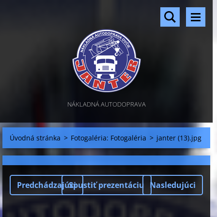
NÁKLADNÁ AUTODOPRAVA
Úvodná stránka
>
Fotogaléria: Fotogaléria
>
janter (13).jpg
Predchádzajúci
Spustiť prezentáciu
Nasledujúci