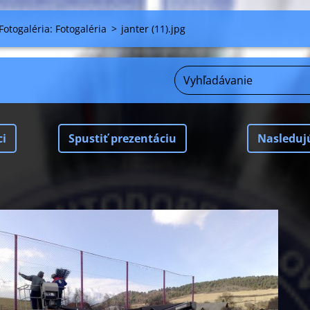
Fotogaléria: Fotogaléria
>
janter (11).jpg
ci
Spustiť prezentáciu
Nasleduj