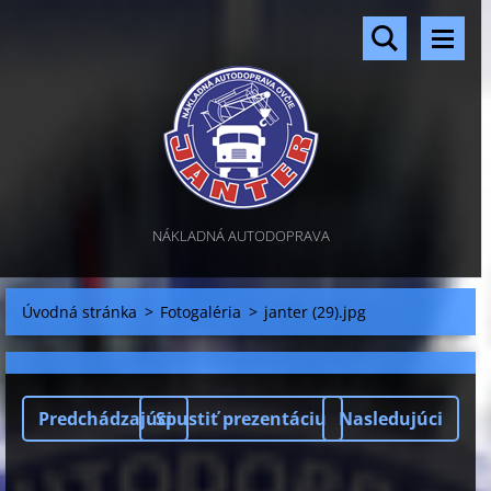
NÁKLADNÁ AUTODOPRAVA
Úvodná stránka
>
Fotogaléria
>
janter (29).jpg
Predchádzajúci
Spustiť prezentáciu
Nasledujúci